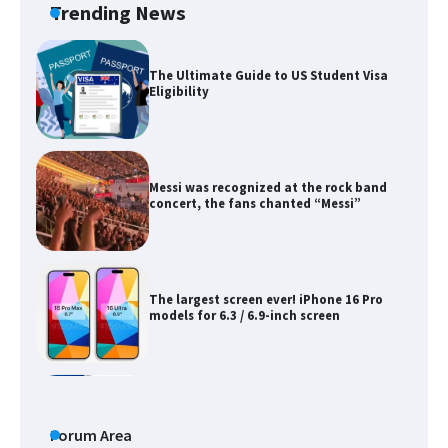
Trending News
Messi was recognized at the rock band
concert, the fans chanted “Messi”
The largest screen ever! iPhone 16 Pro
models for 6.3 / 6.9-inch screen
The Ultimate Guide to US Student Visa
Types: Everything You Need to Know
The Ultimate Guide to Meeting the
Requirements for Studying in the USA
Forum Area