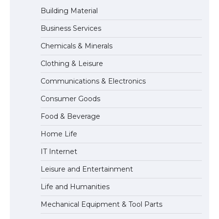
Building Material
Business Services
The Ultimate Guide to US Student Visa
Chemicals & Minerals
Eligibility
Clothing & Leisure
Communications & Electronics
Messi was recognized at the rock band
Consumer Goods
concert, the fans chanted “Messi”
Food & Beverage
Home Life
The largest screen ever! iPhone 16 Pro
IT Internet
models for 6.3 / 6.9-inch screen
Leisure and Entertainment
Life and Humanities
The Ultimate Guide to US Student Visa
Mechanical Equipment & Tool Parts
Types: Everything You Need to Know