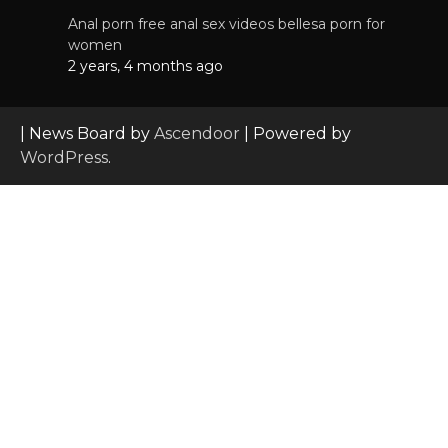
Anal porn free anal sex videos bellesa porn for
women
2 years, 4 months ago
| News Board by
Ascendoor
| Powered by
WordPress
.