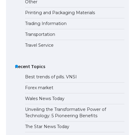
Other
Printing and Packaging Materials
Trading Information
The Ultimate Guide to Meeting the
Requirements for Studying in the USA
Transportation
Travel Service
The Ultimate Guide to US Student Visa
Eligibility
Recent Topics
Best trends of pills. VNSI
Forex market
Wales News Today
Unveiling the Transformative Power of
Technology: 5 Pioneering Benefits
The Star News Today