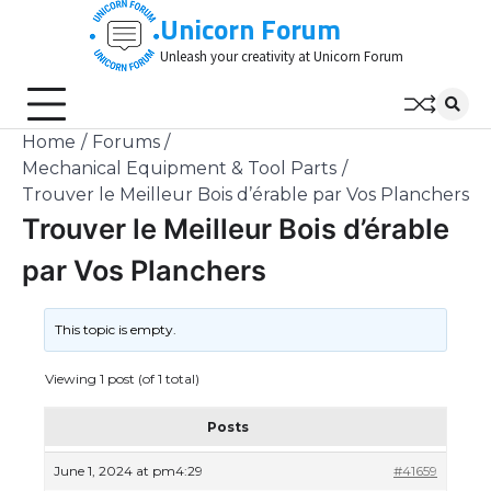
Skip
Unicorn Forum
to
Unleash your creativity at Unicorn Forum
content
Home
Forums
Mechanical Equipment & Tool Parts
Trouver le Meilleur Bois d’érable par Vos Planchers
Trouver le Meilleur Bois d’érable
par Vos Planchers
This topic is empty.
Viewing 1 post (of 1 total)
Posts
June 1, 2024 at pm4:29
#41659