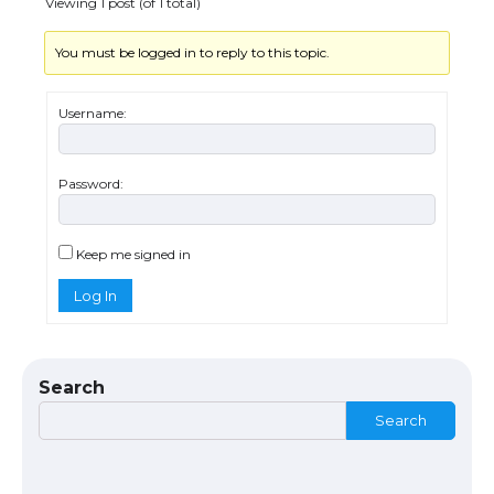
Viewing 1 post (of 1 total)
You must be logged in to reply to this topic.
Username:
Password:
The Ultimate Guide to US Student Visa
Types: Everything You Need to Know
Keep me signed in
Log In
The Ultimate Guide to Meeting the
Requirements for Studying in the USA
Search
Search
The Ultimate Guide to US Student Visa
Eligibility