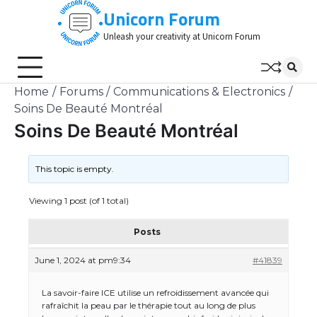
Skip
Unicorn Forum
to
Unleash your creativity at Unicorn Forum
content
Home
Forums
Communications & Electronics
Soins De Beauté Montréal
Soins De Beauté Montréal
This topic is empty.
Viewing 1 post (of 1 total)
Posts
June 1, 2024 at pm9:34
#41839
La savoir-faire ICE utilise un refroidissement avancée qui
rafraîchit la peau par le thérapie tout au long de plus