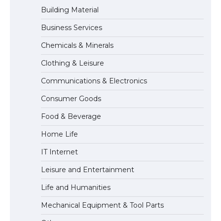
Building Material
Business Services
The Ultimate Guide to Meeting the
Chemicals & Minerals
Requirements for Studying in the USA
Clothing & Leisure
Communications & Electronics
The Ultimate Guide to US Student Visa
Consumer Goods
Eligibility
Food & Beverage
Home Life
IT Internet
Leisure and Entertainment
Life and Humanities
Mechanical Equipment & Tool Parts