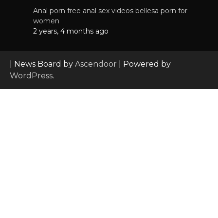
Anal porn free anal sex videos bellesa porn for
women
2 years, 4 months ago
| News Board by
Ascendoor
| Powered by
WordPress
.