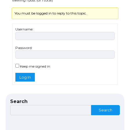
Viewing 1 post (of 1 total)
You must be logged in to reply to this topic.
Messi was recognized at the rock band
concert, the fans chanted “Messi”
Username:
Password:
The largest screen ever! iPhone 16 Pro
models for 6.3 / 6.9-inch screen
Keep me signed in
Log In
The Ultimate Guide to US Student Visa
Types: Everything You Need to Know
Search
Search
The Ultimate Guide to Meeting the
Requirements for Studying in the USA