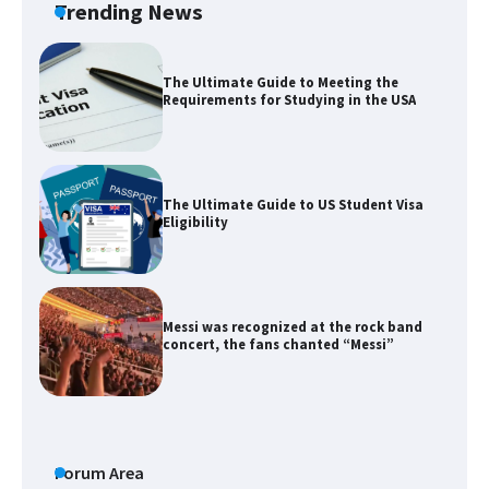
Trending News
The Ultimate Guide to US Student Visa
Eligibility
Messi was recognized at the rock band
concert, the fans chanted “Messi”
The largest screen ever! iPhone 16 Pro
models for 6.3 / 6.9-inch screen
The Ultimate Guide to US Student Visa
Forum Area
Types: Everything You Need to Know