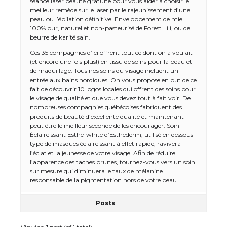
séance laser beauté gratuite pour vous aider à choisir le
meilleur remède sur le laser par le rajeunissement d’une
peau ou l’épilation définitive. Enveloppement de miel
100% pur, naturel et non-pasteurisé de Forest Lili, ou de
beurre de karité sain.
Ces 35 compagnies d’ici offrent tout ce dont on a voulait
(et encore une fois plus!) en tissu de soins pour la peau et
de maquillage. Tous nos soins du visage incluent un
entrée aux bains nordiques. On vous propose en but de ce
fait de découvrir 10 logos locales qui offrent des soins pour
le visage de qualité et que vous devez tout à fait voir. De
The Ultimate Guide to US Student Visa
nombreuses compagnies québécoises fabriquent des
Types: Everything You Need to Know
produits de beauté d’excellente qualité et maintenant
peut être le meilleur seconde de les encourager. Soin
Éclaircissant Esthe-white d’Esthederm, utilisé en dessous
type de masques éclaircissant à effet rapide, ravivera
l’éclat et la jeunesse de votre visage. Afin de réduire
The Ultimate Guide to Meeting the
l’apparence des taches brunes, tournez-vous vers un soin
Requirements for Studying in the USA
sur mesure qui diminuera le taux de mélanine
responsable de la pigmentation hors de votre peau.
Posts
The Ultimate Guide to US Student Visa
Eligibility