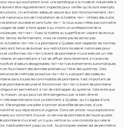
ur ceux qui souhaitent livrer une esthétique à la mode et industrielle à
doivent être régulièrement inspectés pour vérifier qu’ils sont exempts
 obstructions. Un entretien adéquat assure leur bon fonctionnement.<br>
t nationaux lors de l’installation de la toilette.<br>- Utilisez des outils
nstallation durable et sans fuite.<br>- Si vous aussi n’êtes pas connaître
isagez de aider à faire appel à au moins un professionnel de la
coûteuses.<br><br>- Fixez la toilette au superficie en vissant les écrous
ette. Serrez-les fermement, mais ne réalité pas les serrez pas
urer la toilette.<br><br>La plomberie à Québec doit respecter les normes
biers sont tenus de évoluer aux restrictions locales et nationales pour
sûrs et conformes.<br><br>L’évent de plomberie mural exécute un rôle
omberie, en permettant à l’air de affluer dans librement à travers les
e nocifs et d’odeurs désagréables.<br><br>Les événements automatiques
n en fournissant des données précises sur l’état des systèmes. Cela
intenance de méthode proactive.<br><br>La plupart des codes du
mberie dans toutes les commodités de plomberie. Il est important de
e de plomberie sécurisé et fonctionnel.<br><br>L’évent de plomberie
’égout en permettant à l’air de s’échapper du système. Cela évite que
la maison, ce qui pourrait être dangereux par la bien-être et
rôle essentiel dans tout ça bâtiment à Québec, qu’il s’agisse d’une
. Elle englobe une pâte à tartiner diversifiée de services, d’une
préventif et aux réparations d’urgence. Dans cet article, nous explorerons
nseils sur comment trouver un service de plomberie de haute qualité
e plomberie mural est un tuyau vertical ou une conduite qui relie le
ire, habituellement jusqu’au toit. Sa principale réaliser est de permettre