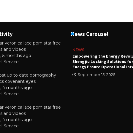
tivity
News Carousel
r veronica lace porn star free
es and videos
NEWS
s, 5 months ago
attery
Empowering the Energy Revol
Shengjiu Locking Solutions fo
el Service
024
Energy Ensure Operational Int
st up to date pornography
September 15, 2025
tics covenant eyes
s, 4 months ago
el Service
r veronica lace porn star free
es and videos
s, 4 months ago
el Service