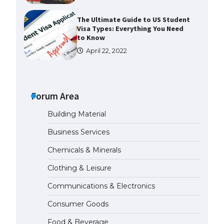
The Ultimate Guide to US Student
Visa Types: Everything You Need
to Know
April 22, 2022
The Ultimate Guide to Meeting
the Requirements for Studying in
the USA
Forum Area
April 22, 2022
Building Material
Business Services
The Ultimate Guide to US Student
Visa Eligibility
Chemicals & Minerals
April 22, 2022
Clothing & Leisure
Communications & Electronics
The Ultimate Guide to
Understanding the Duration of
Consumer Goods
Student Visa in USA
April 21, 2022
Food & Beverage