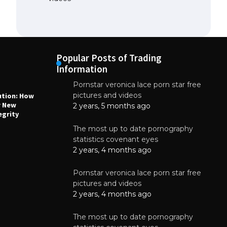
Popular Posts of Trading
Information
Pornstar veronica lace porn star free
NEWS
N
pictures and videos
ution: How
Why High-Quality Multilayer PCBs Are
1
r New
Essential for Modern Electronic Devices
2 years, 5 months ago
egrity
June 4, 2025
The most up to date pornography
statistics covenant eyes
2 years, 4 months ago
Pornstar veronica lace porn star free
pictures and videos
2 years, 4 months ago
The most up to date pornography