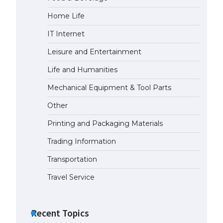
Home Life
The Truth About Getting a
Student Visa for the USA
IT Internet
April 21, 2022
Leisure and Entertainment
Life and Humanities
Mechanical Equipment & Tool Parts
Other
Printing and Packaging Materials
Trading Information
Transportation
Travel Service
Recent Topics