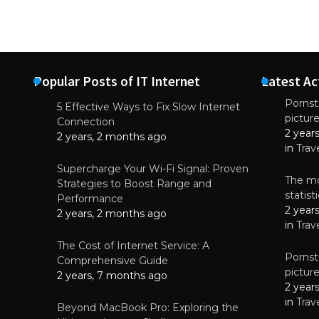
Popular Posts of IT Internet
Latest Ac
Pornsta
5 Effective Ways to Fix Slow Internet
pictur
NEWS
Connection
2 year
Starting-b
2 years, 2 months ago
in
Trav
July 17, 2
Supercharge Your Wi-Fi Signal: Proven
The mo
Strategies to Boost Range and
statis
Performance
2 year
2 years, 2 months ago
in
Trav
The Cost of Internet Service: A
Pornsta
Comprehensive Guide
pictur
2 years, 7 months ago
2 year
in
Trav
Beyond MacBook Pro: Exploring the