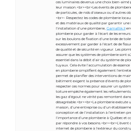
ces luminaires devenus une choix bien-aimé po
leur maison.<br><br>Les évents de plomberie 
de particules, de nids d’oiseaux ou d’autres
<br>- Respectez les codes de plomberie locaux e
et des matériaux de qualité par garantir une i
l’installation d’une plomberie,
GamaRik.lI
env
plomberie pour garder à l’écart de les erreurs 
sur les boulons de fixation d’une bride de toil
excessivement par garder à l’écart de de fiss
de qualité et de sécurité en vigueur. Les plom
assurer que les systèmes de plomberie sont 
essentiel dans la débit d’air du système de pl
tuyaux. Cela évite l’accumulation de essenc
en plomberie simplifient également l’entretie
permet de planifier des interventions de ma
bâtiment exigent la présence d’évents de plo
respecter ces normes pour assurer un systèm
toiture empêche également les refoulements d
les gaz d’égout ne vérité pas remontent dans 
désagréable.<br><br>La plomberie exécute un 
maison, d’une entreprise ou d’un établissement
conception et de l’installation à l’entretien 
l’importance d’une plomberie à Québec et co
par répondre à vos besoins.<br><br>L’évent d
internet de plomberie à l’extérieur du constru