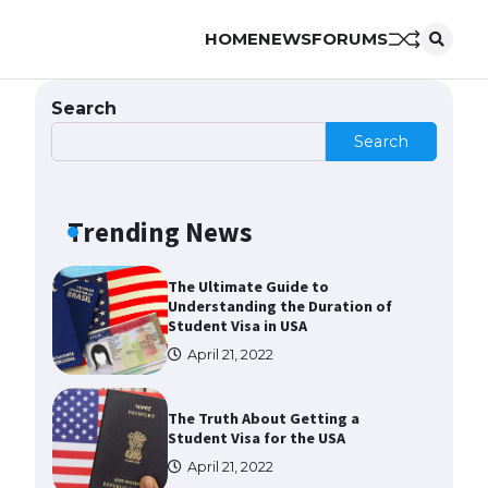
HOME
NEWS
FORUMS
The Ultimate Guide to Meeting
the Requirements for Studying in
the USA
Search
April 22, 2022
Search
The Ultimate Guide to US Student
Visa Eligibility
Trending News
April 22, 2022
The Ultimate Guide to
Understanding the Duration of
Student Visa in USA
April 21, 2022
The Truth About Getting a
Student Visa for the USA
April 21, 2022