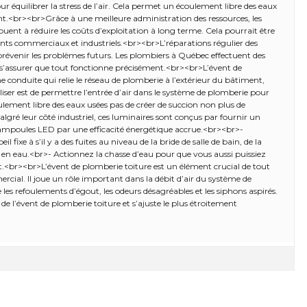
ur équilibrer la stress de l’air. Cela permet un écoulement libre des eaux
nt.<br><br>Grâce à une meilleure administration des ressources, les
ent à réduire les coûts d’exploitation à long terme. Cela pourrait être
nts commerciaux et industriels.<br><br>L’réparations régulier des
évenir les problèmes futurs. Les plombiers à Québec effectuent des
 s’assurer que tout fonctionne précisément.<br><br>L’évent de
e conduite qui relie le réseau de plomberie à l’extérieur du bâtiment,
liser est de permettre l’entrée d’air dans le système de plomberie pour
écoulement libre des eaux usées pas de créer de succion non plus de
lgré leur côté industriel, ces luminaires sont conçus par fournir un
’ampoules LED par une efficacité énergétique accrue.<br><br>-
l fixe à s’il y a des fuites au niveau de la bride de salle de bain, de la
n en eau.<br>- Actionnez la chasse d’eau pour que vous aussi puissiez
t.<br><br>L’évent de plomberie toiture est un élément crucial de tout
cial. Il joue un rôle important dans la débit d’air du système de
es refoulements d’égout, les odeurs désagréables et les siphons aspirés.
e l’évent de plomberie toiture et s’ajuste le plus étroitement