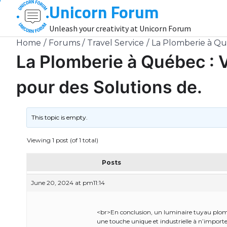
Unicorn Forum
Skip
to
Unleash your creativity at Unicorn Forum
content
Home
Forums
Travel Service
La Plomberie à Qué
La Plomberie à Québec : V
pour des Solutions de.
This topic is empty.
Viewing 1 post (of 1 total)
Posts
June 20, 2024 at pm11:14
<br>En conclusion, un luminaire tuyau plomb
une touche unique et industrielle à n’importe 