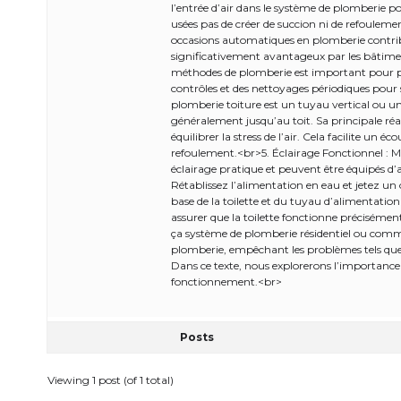
l’entrée d’air dans le système de plomberie po
usées pas de créer de succion ni de refouleme
occasions automatiques en plomberie contribu
significativement avantageux par les bâtime
méthodes de plomberie est important pour pr
contrôles et des nettoyages périodiques pour
plomberie toiture est un tuyau vertical ou un
généralement jusqu’au toit. Sa principale réa
équilibrer la stress de l’air. Cela facilite un 
refoulement.<br>5. Éclairage Fonctionnel : Ma
éclairage pratique et peuvent être équipés d
Rétablissez l’alimentation en eau et jetez un oei
base de la toilette et du tuyau d’alimentatio
assurer que la toilette fonctionne précisémen
ça système de plomberie résidentiel ou commer
plomberie, empêchant les problèmes tels que l
Dans ce texte, nous explorerons l’importance d
fonctionnement.<br>
Posts
Viewing 1 post (of 1 total)