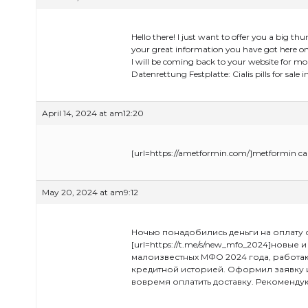
Hello there! I just want to offer you a big th
your great information you have got here on 
I will be coming back to your website for mor
Datenrettung Festplatte: Cialis pills for sale 
April 14, 2024 at am12:20
[url=https://ametformin.com/]metformin ca
May 20, 2024 at am9:12
Ночью понадобились деньги на оплату 
[url=https://t.me/s/new_mfo_2024]новые
малоизвестных МФО 2024 года, работа
кредитной историей. Оформил заявку и
вовремя оплатить доставку. Рекомендую