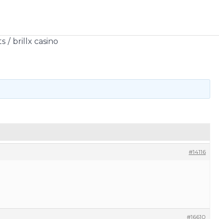
ts
brillx casino
#14116
#16610