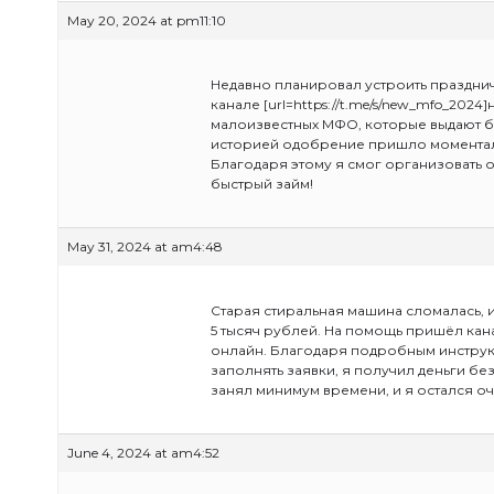
May 20, 2024 at pm11:10
Недавно планировал устроить праздничн
канале [url=https://t.me/s/new_mfo_202
малоизвестных МФО, которые выдают бы
историей одобрение пришло моментальн
Благодаря этому я смог организовать о
быстрый займ!
May 31, 2024 at am4:48
Старая стиральная машина сломалась, 
5 тысяч рублей. На помощь пришёл ка
онлайн. Благодаря подробным инструк
заполнять заявки, я получил деньги бе
занял минимум времени, и я остался о
June 4, 2024 at am4:52