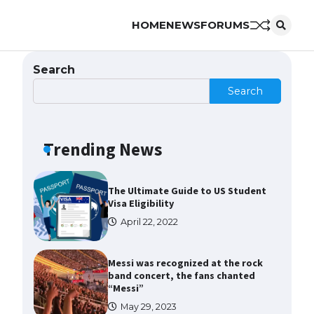
HOME
NEWS
FORUMS
The Ultimate Guide to US Student
Visa Types: Everything You Need
to Know
Search
April 22, 2022
Search
The Ultimate Guide to Meeting
the Requirements for Studying in
the USA
Trending News
April 22, 2022
The Ultimate Guide to US Student
Visa Eligibility
April 22, 2022
Messi was recognized at the rock
band concert, the fans chanted
“Messi”
May 29, 2023