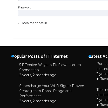
Password:
Keep me signed in
Popular Posts of IT Internet
Latest Ac
Pornsta
5 Effective Ways to Fix Slow Internet
pictur
NEWS
Connection
2 year
Why High-Qu
2 years, 2 months ago
Essential f
in
Trav
June 4, 
Supercharge Your Wi-Fi Signal: Proven
The mo
Strategies to Boost Range and
statis
Performance
2 year
2 years, 2 months ago
in
Trav