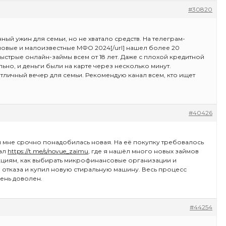
#30820
ый ужин для семьи, но не хватало средств. На телеграм-
4]новые и малоизвестные МФО 2024[/url] нашел более 20
стрые онлайн-займы всем от 18 лет. Даже с плохой кредитной
о, и деньги были на карте через несколько минут.
тличный вечер для семьи. Рекомендую канал всем, кто ищет
#40426
и мне срочно понадобилась новая. На её покупку требовалось
нал
https://t.me/s/novue_zaimu
, где я нашёл много новых займов
циям, как выбирать микрофинансовые организации и
з отказа и купил новую стиральную машину. Весь процесс
чень доволен.
#44254