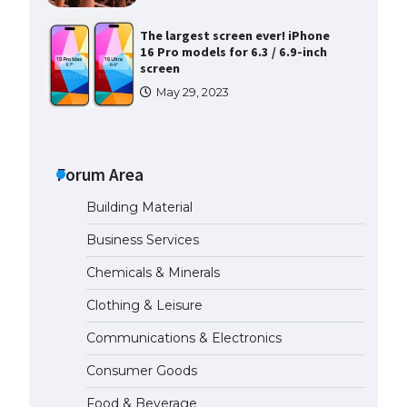
The largest screen ever! iPhone
16 Pro models for 6.3 / 6.9-inch
screen
May 29, 2023
The Ultimate Guide to US Student
Visa Types: Everything You Need
to Know
Forum Area
April 22, 2022
Building Material
The Ultimate Guide to Meeting
Business Services
the Requirements for Studying in
the USA
Chemicals & Minerals
April 22, 2022
Clothing & Leisure
Communications & Electronics
The Ultimate Guide to US Student
Visa Eligibility
Consumer Goods
April 22, 2022
Food & Beverage