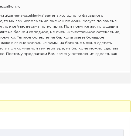
cbalkon.ru
kon.ru/zamena-ostekleniya]замена холодного фасадного
ас, то мы вам непременно окажем помощь. Услуга по замене
еплое сейчас весьма популярна. При покупке жилплощади в
авит на балкон холодное, не очень качественное остекление,
 покупки. Теплое остекление балкона имеет большое
 даже в самые холодные зимы, на балконе можно сделать
расти при комнатной температуре, на балконе можно сделать
ся. Поэтому предлагаем Вам замену остекления сделать как