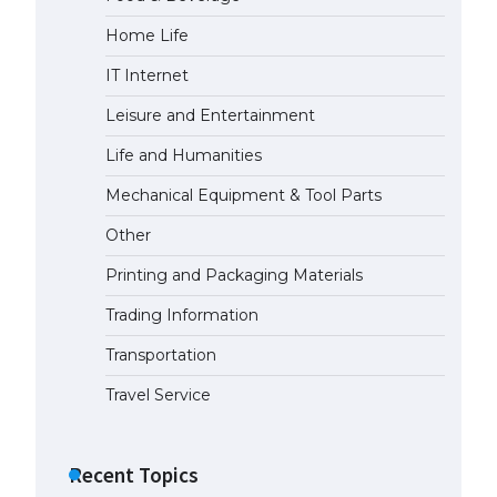
Home Life
The Ultimate Guide to US Student
Visa Eligibility
IT Internet
April 22, 2022
Leisure and Entertainment
Life and Humanities
The Ultimate Guide to
Understanding the Duration of
Mechanical Equipment & Tool Parts
Student Visa in USA
Other
April 21, 2022
Printing and Packaging Materials
The Truth About Getting a
Trading Information
Student Visa for the USA
April 21, 2022
Transportation
Travel Service
Recent Topics