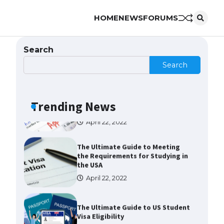
HOME
NEWS
FORUMS
The Truth About Getting a
Student Visa for the USA
April 21, 2022
Search
Search
The Ultimate Guide to US Student
Visa Types: Everything You Need
to Know
Trending News
April 22, 2022
The Ultimate Guide to Meeting
the Requirements for Studying in
the USA
April 22, 2022
The Ultimate Guide to US Student
Visa Eligibility
April 22, 2022