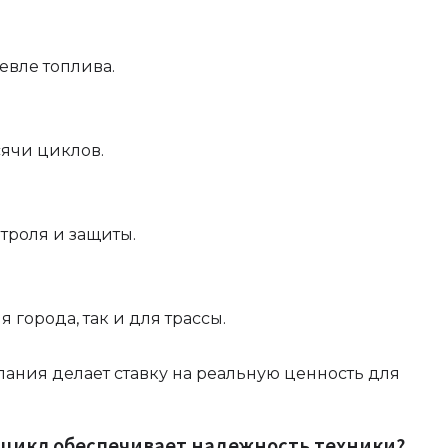
евле топлива.
сячи циклов.
троля и защиты.
города, так и для трассы.
пания делает ставку на реальную ценность для
цикл обеспечивает надежность техники?