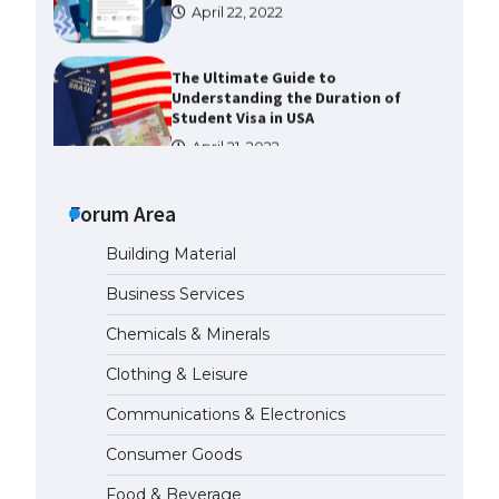
The Ultimate Guide to
Understanding the Duration of
Student Visa in USA
April 21, 2022
The Truth About Getting a
Student Visa for the USA
Forum Area
April 21, 2022
Building Material
The Ultimate Guide to US Student
Business Services
Visa Types: Everything You Need
to Know
Chemicals & Minerals
April 22, 2022
Clothing & Leisure
Communications & Electronics
The Ultimate Guide to Meeting
the Requirements for Studying in
Consumer Goods
the USA
April 22, 2022
Food & Beverage