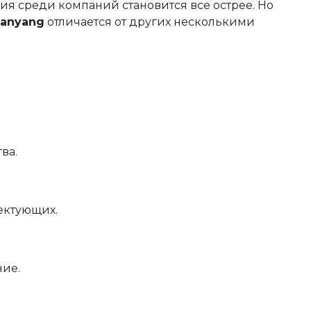
ия среди компаний становится все острее. Но
Lanyang
отличается от других несколькими
ва.
ектующих.
ние.