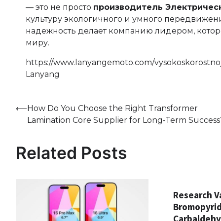
— это не просто
производитель Электричес
культуру экологичного и умного передвижени
надежность делает компанию лидером, котор
миру.
https://www.lanyangemoto.com/vysokoskorostnoj
Lanyang
Post
⟵
How Do You Choose the Right Transformer
Lamination Core Supplier for Long-Term Success
navigation
Related Posts
Research Va
Bromopyrid
Carbaldehy